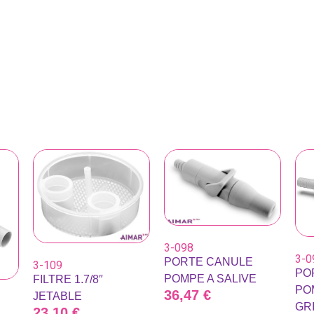
3-098
3-0
PORTE CANULE
3-109
PO
POMPE A SALIVE
FILTRE 1.7/8″
PO
36,47
€
JETABLE
GR
23,10
€