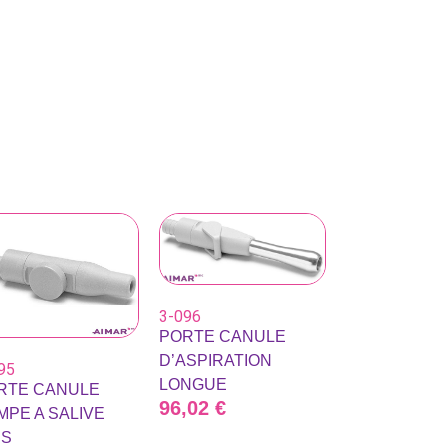
3-096
PORTE CANULE
D’ASPIRATION
95
LONGUE
RTE CANULE
96,02
€
MPE A SALIVE
IS