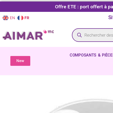
Offre ETE : port offert à 
Si
EN
FR
COMPOSANTS & PIÈCE
New