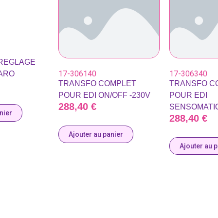
 REGLAGE
17-306140
17-306340
FARO
TRANSFO COMPLET
TRANSFO C
POUR EDI ON/OFF -230V
POUR EDI
288,40
€
SENSOMATIQ
nier
288,40
€
Ajouter au panier
Ajouter au 