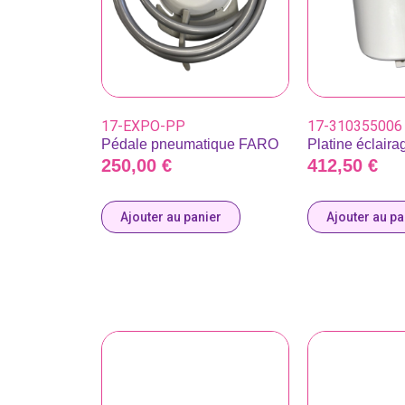
17-EXPO-PP
17-310355006
Pédale pneumatique FARO
Platine éclair
250,00
€
412,50
€
Ajouter au panier
Ajouter au pa