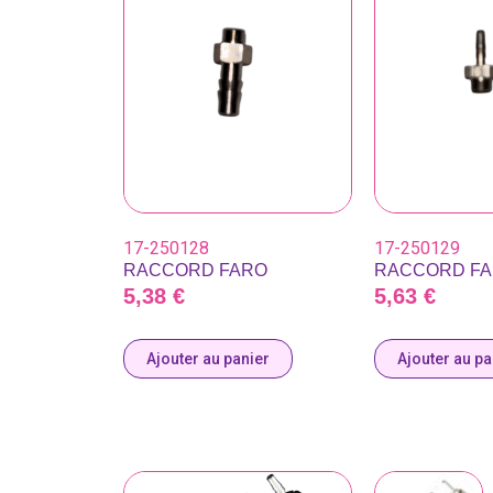
17-250128
17-250129
RACCORD FARO
RACCORD F
5,38
€
5,63
€
Ajouter au panier
Ajouter au pa