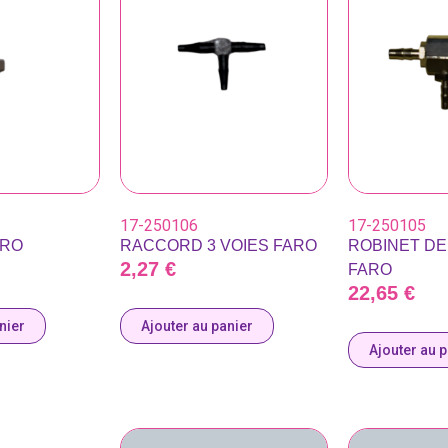
17-250106
17-250105
ARO
RACCORD 3 VOIES FARO
ROBINET D
2,27
€
FARO
22,65
€
nier
Ajouter au panier
Ajouter au 