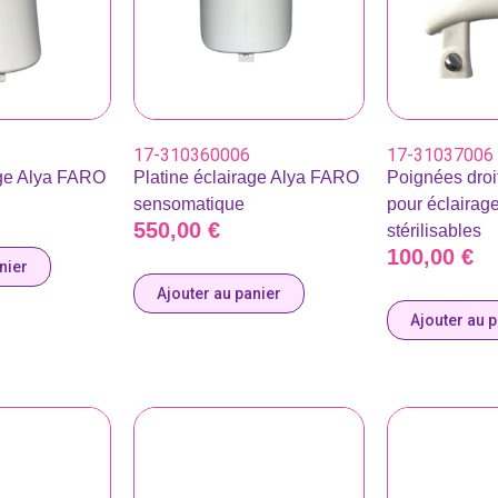
17-310360006
17-31037006
age Alya FARO
Platine éclairage Alya FARO
Poignées droi
sensomatique
pour éclairag
550,00
€
stérilisables
100,00
€
nier
Ajouter au panier
Ajouter au 