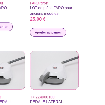
eur
FARO-tiroir
FARO
LOT de pièce FARO pour
anciens modèles
25,00
€
panier
Ajouter au panier
0
17-224900100
ERAL
PEDALE LATERAL