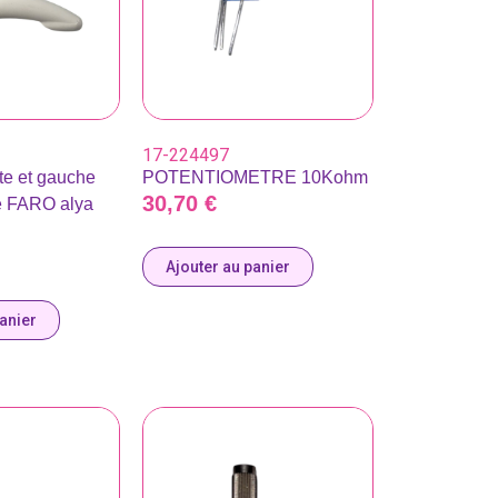
17-224497
te et gauche
POTENTIOMETRE 10Kohm
30,70
€
e FARO alya
Ajouter au panier
panier