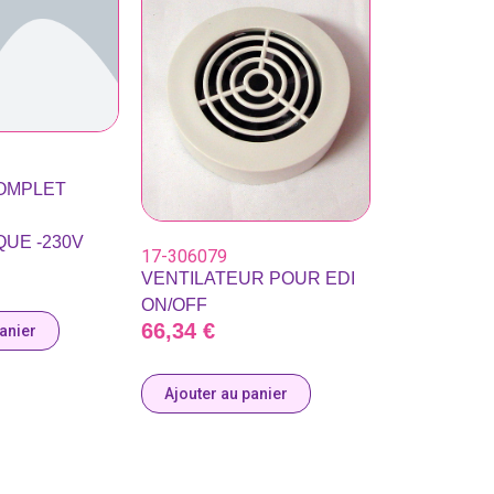
OMPLET
UE -230V
17-306079
VENTILATEUR POUR EDI
ON/OFF
66,34
€
panier
Ajouter au panier