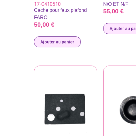
17-C410510
N/O ET N/F
Cache pour faux plafond
55,00
€
FARO
50,00
€
Ajouter au pa
Ajouter au panier