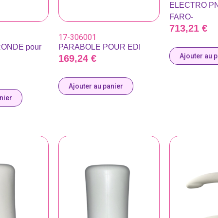
ELECTRO PN
FARO-
713,21
€
17-306001
PARABOLE POUR EDI
ONDE pour
Ajouter au 
169,24
€
Ajouter au panier
nier