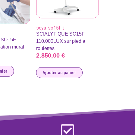
scya-so15f-t
SCIALYTIQUE SO15F
 SO15F
110.000LUX sur pied a
ation mural
roulettes
2.850,00
€
nier
Ajouter au panier