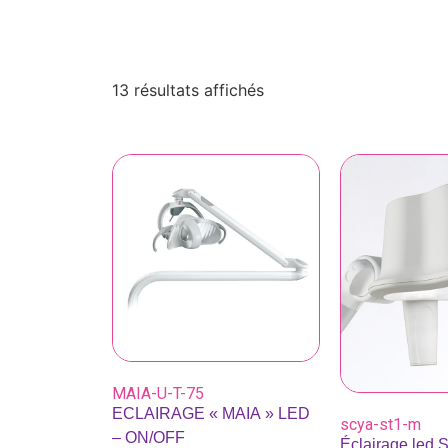
13 résultats affichés
MAIA-U-T-75
ECLAIRAGE « MAIA » LED
scya-st1-m
– ON/OFF
Éclairage led 