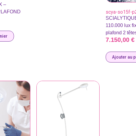
X –
scya-so15f-p
-PLAFOND
SCIALYTIQU
110.000 lux fi
plafond 2 tête
nier
7.150,00
€
Ajouter au 