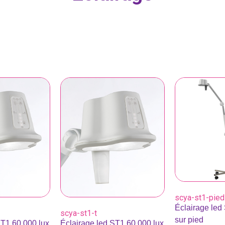
scya-st1-pied
Éclairage led
scya-st1-t
sur pied
ST1 60.000 lux
Éclairage led ST1 60.000 lux