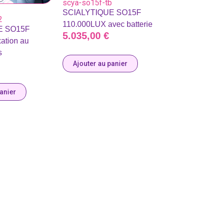
scya-so15f-tb
SCIALYTIQUE SO15F
2
110.000LUX avec batterie
E SO15F
5.035,00
€
xation au
s
Ajouter au panier
panier