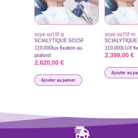
scya-so15f-p
scya-so15f-m
SCIALYTIQUE SO15F
SCIALYTIQUE
110.000lux fixation au
110.000LUX fix
2.399,00
€
plafond
2.620,00
€
Ajouter au pa
Ajouter au panier