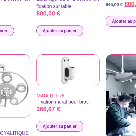
800
945,00
€
fixation sur table
800,00
€
Ajouter au 
nier
Ajouter au panier
MAIA-U-T-76
Fixation mural pour bras
366,67
€
Ajouter au panier
CYALITIQUE