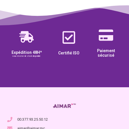
Paiement
Expédition 48H*
Certifié ISO
sécurisé
sous réserve de stock disponible
00.377.93.25.50.12
aimar@aimar.mc