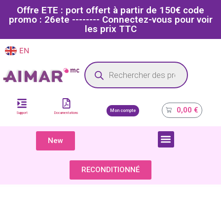
Offre ETE : port offert à partir de 150€ code
promo : 26ete -------- Connectez-vous pour voir
les prix TTC
EN
FR
Site dédié aux professionnels de la santé
0,00
€
Mon compte
Support
Documentations
New
COMPOSANTS & PIÈCES DÉTACHÉES
RECONDITIONNÉ