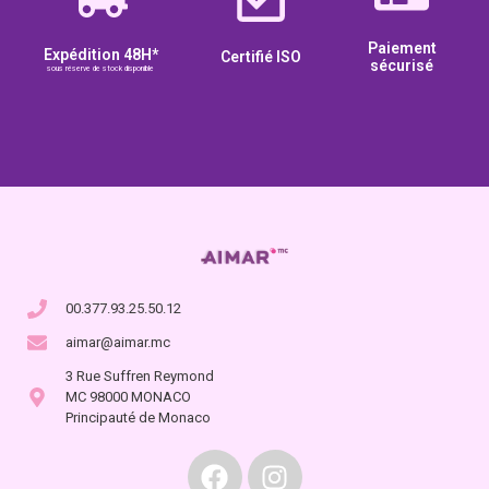
Paiement
Expédition 48H*
Certifié ISO
sécurisé
sous réserve de stock disponible
00.377.93.25.50.12
aimar@aimar.mc
3 Rue Suffren Reymond
MC 98000 MONACO
Principauté de Monaco