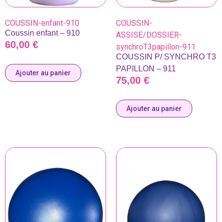
COUSSIN-enfant-910
COUSSIN-
Coussin enfant – 910
ASSISE/DOSSIER-
60,00
€
synchroT3papillon-911
COUSSIN P/ SYNCHRO T3
PAPILLON – 911
Ajouter au panier
75,00
€
Ajouter au panier