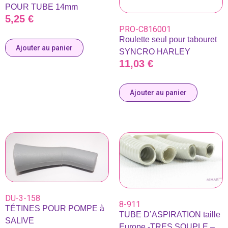
POUR TUBE 14mm
5,25
€
PRO-C816001
Roulette seul pour tabouret
Ajouter au panier
SYNCRO HARLEY
11,03
€
Ajouter au panier
DU-3-158
8-911
TÉTINES POUR POMPE à
TUBE D’ASPIRATION taille
SALIVE
Europe -TRES SOUPLE –