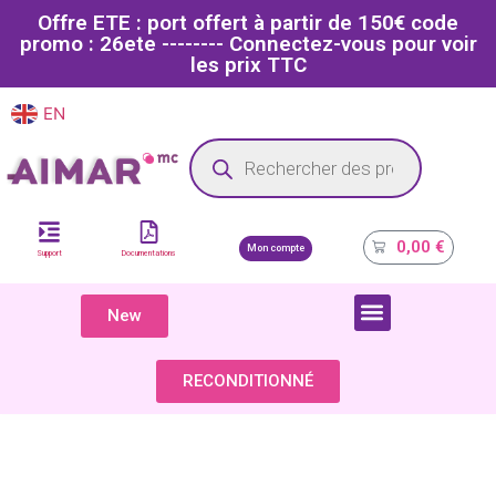
Offre ETE : port offert à partir de 150€ code
promo : 26ete -------- Connectez-vous pour voir
les prix TTC
EN
FR
Site dédié aux professionnels de la santé
0,00
€
Mon compte
Support
Documentations
New
COMPOSANTS & PIÈCES DÉTACHÉES
RECONDITIONNÉ