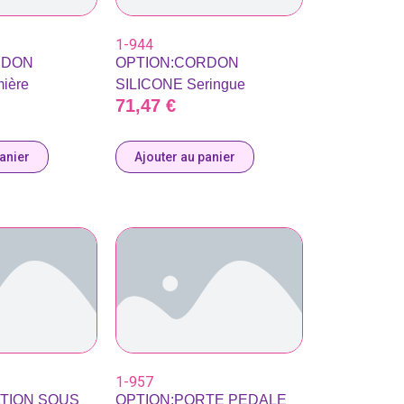
1-944
RDON
OPTION:CORDON
ière
SILICONE Seringue
71,47
€
panier
Ajouter au panier
1-957
ATION SOUS
OPTION:PORTE PEDALE