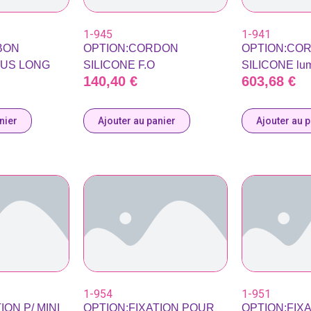
1-945
1-941
BON
OPTION:CORDON
OPTION:CO
LUS LONG
SILICONE F.O
SILICONE lum
140,40
€
603,68
€
nier
Ajouter au panier
Ajouter au 
1-954
1-951
ION P/ MINI
OPTION:FIXATION POUR
OPTION:FIX