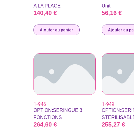
A LA PLACE
Unit
140,40
€
56,16
€
Ajouter au panier
Ajouter au pa
1-946
1-949
OPTION:SERINGUE 3
OPTION:SER
FONCTIONS
STERILISABL
264,60
€
255,27
€