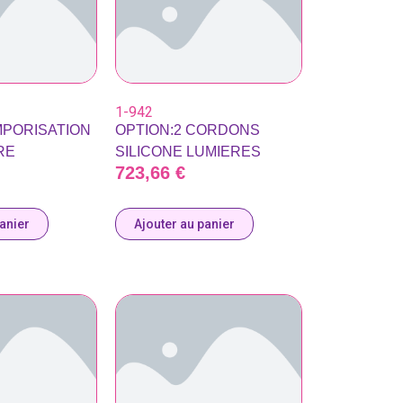
1-942
MPORISATION
OPTION:2 CORDONS
RE
SILICONE LUMIERES
723,66
€
panier
Ajouter au panier