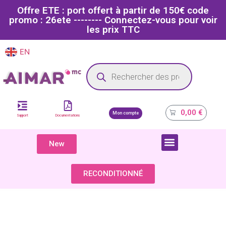
Offre ETE : port offert à partir de 150€ code
promo : 26ete -------- Connectez-vous pour voir
les prix TTC
EN
FR
Site dédié aux professionnels de la santé
0,00
€
Mon compte
Support
Documentations
New
COMPOSANTS & PIÈCES DÉTACHÉES
RECONDITIONNÉ