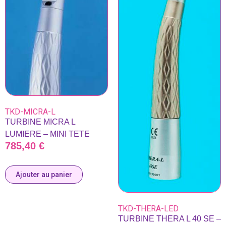
TKD-MICRA-L
TURBINE MICRA L
LUMIERE – MINI TETE
785,40
€
Ajouter au panier
TKD-THERA-LED
TURBINE THERA L 40 SE –