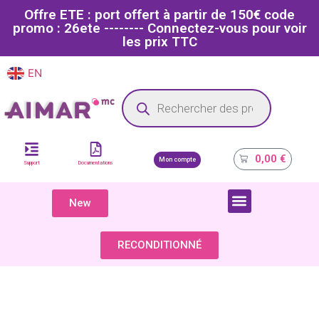
Offre ETE : port offert à partir de 150€ code
promo : 26ete -------- Connectez-vous pour voir
les prix TTC
EN
FR
Site dédié aux professionnels de la santé
0,00
€
Mon compte
Support
Documentations
New
COMPOSANTS & PIÈCES DÉTACHÉES
RECONDITIONNÉ