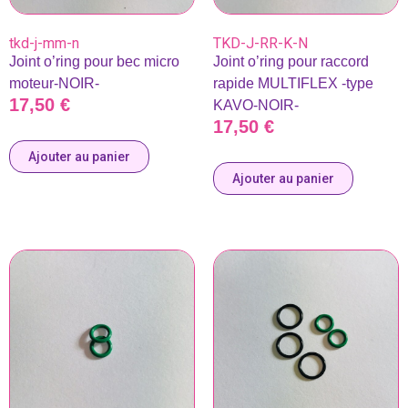
tkd-j-mm-n
TKD-J-RR-K-N
Joint o’ring pour bec micro
Joint o’ring pour raccord
moteur-NOIR-
rapide MULTIFLEX -type
17,50
€
KAVO-NOIR-
17,50
€
Ajouter au panier
Ajouter au panier