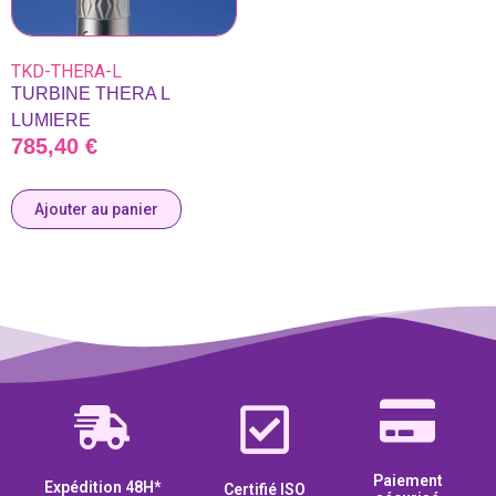
TKD-THERA-L
TURBINE THERA L
LUMIERE
785,40
€
Ajouter au panier
Paiement
Expédition 48H*
Certifié ISO