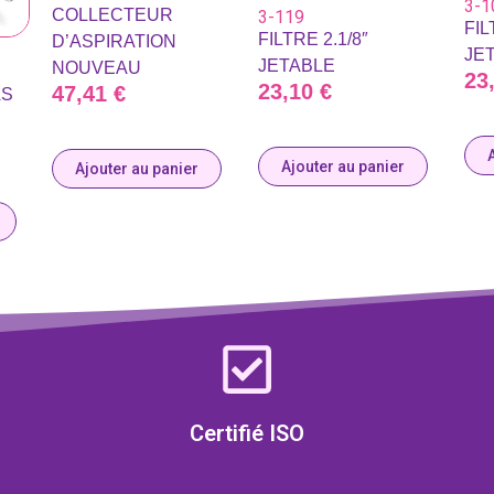
3-1
COLLECTEUR
3-119
FIL
FILTRE 2.1/8″
D’ASPIRATION
JE
JETABLE
NOUVEAU
23
23,10
€
47,41
€
AS
Ajouter au panier
Ajouter au panier
Certifié ISO