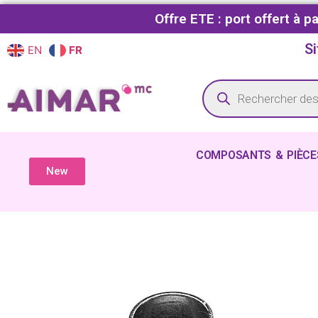
Offre ETE : port offert à 
Si
EN
FR
COMPOSANTS & PIÈCE
New