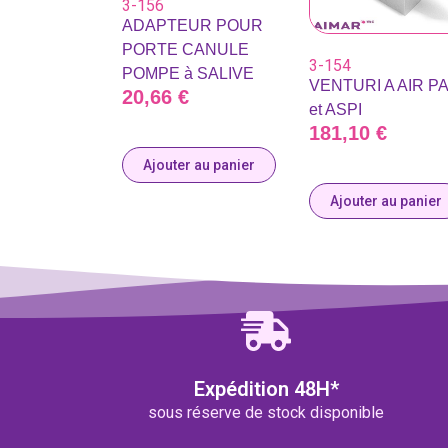
3-156
ADAPTEUR POUR
PORTE CANULE
3-154
POMPE à SALIVE
VENTURI A AIR P
20,66
€
et ASPI
181,10
€
Ajouter au panier
Ajouter au panier
Expédition 48H*
sous réserve de stock disponible