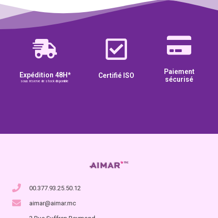
Paiement
Expédition 48H*
Certifié ISO
sécurisé
sous réserve de stock disponible
00.377.93.25.50.12
aimar@aimar.mc