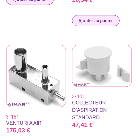
Ajouter au panier
3-101
COLLECTEUR
D’ASPIRATION
3-151
STANDARD
VENTURI A AIR
47,41
€
175,03
€