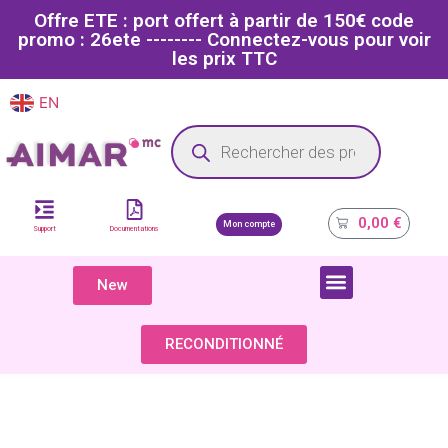
Offre ETE : port offert à partir de 150€ code
promo : 26ete -------- Connectez-vous pour voir
les prix TTC
EN
FR
Site dédié aux professionnels de la santé
0,00
€
Mon compte
Support
Documentations
New
COMPOSANTS & PIÈCES DÉTACHÉES
RECONDITIONNÉ