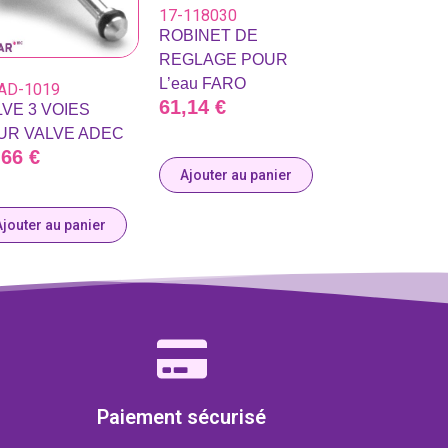
17-118030
ROBINET DE
REGLAGE POUR
L’eau FARO
AD-1019
61,14
€
VE 3 VOIES
UR VALVE ADEC
,66
€
Ajouter au panier
Ajouter au panier
Paiement sécurisé