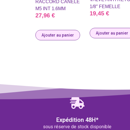
RACCORD CANELE
1/8″ FEMELLE
M5 INT 1.6MM
19,45
€
27,96
€
Ajouter au panier
Ajouter au panier
Expédition 48H*
sous réserve de stock disponible