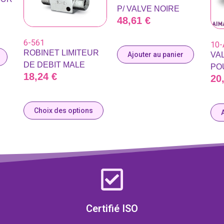
P/ VALVE NOIRE
48,61
€
6-561
10-
ROBINET LIMITEUR
VAL
Ajouter au panier
DE DEBIT MALE
PO
18,24
€
20
Choix des options
Certifié ISO