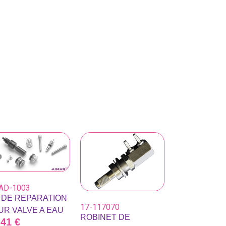
AD-1003
T DE REPARATION
17-117070
UR VALVE A EAU
ROBINET DE
,41
€