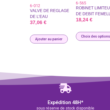
6-565
6-012
ROBINET LIMITE
VALVE DE REGLAGE
DE DEBIT FEMEL
DE L’EAU
18,24
€
37,06
€
Choix des options
Ajouter au panier
Expédition 48H*
sous réserve de stock disponible