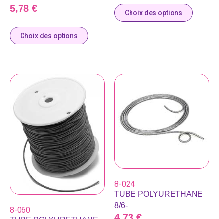
5,78
€
Choix des options
Choix des options
8-024
TUBE POLYURETHANE
8/6-
8-060
4,73
€