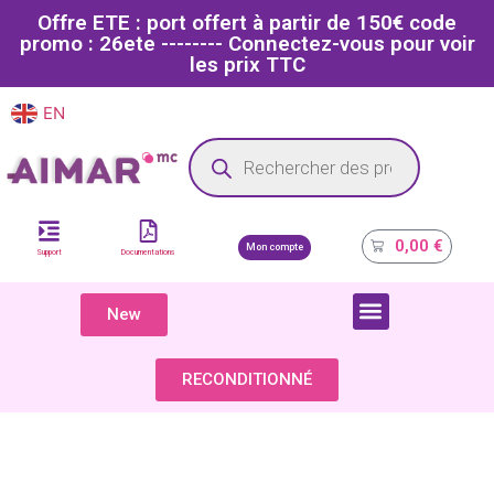
Offre ETE : port offert à partir de 150€ code
promo : 26ete -------- Connectez-vous pour voir
les prix TTC
EN
FR
Site dédié aux professionnels de la santé
0,00
€
Mon compte
Support
Documentations
New
COMPOSANTS & PIÈCES DÉTACHÉES
RECONDITIONNÉ