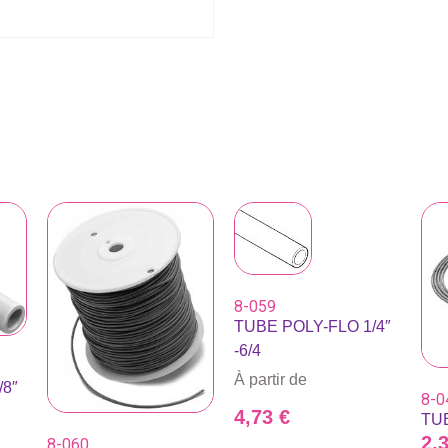
8-059
TUBE POLY-FLO 1/4″
-6/4
À partir de
/8″
8-0
4,73
€
TU
2,
8-060