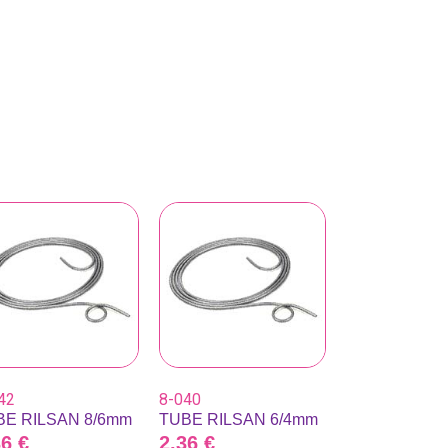
42
8-040
BE RILSAN 8/6mm
TUBE RILSAN 6/4mm
36
€
2,36
€