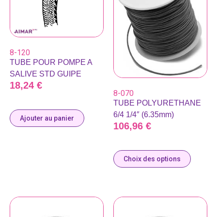
8-120
TUBE POUR POMPE A
SALIVE STD GUIPE
18,24
€
8-070
TUBE POLYURETHANE
6/4 1/4″ (6.35mm)
Ajouter au panier
106,96
€
Choix des options