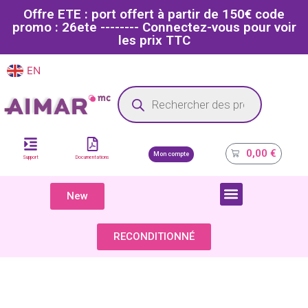
Offre ETE : port offert à partir de 150€ code
promo : 26ete -------- Connectez-vous pour voir
les prix TTC
EN
FR
Site dédié aux professionnels de la santé
0,00
€
Mon compte
Support
Documentations
New
COMPOSANTS & PIÈCES DÉTACHÉES
RECONDITIONNÉ