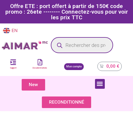
Offre ETE : port offert à partir de 150€ code
promo : 26ete -------- Connectez-vous pour voir
les prix TTC
EN
FR
Site dédié aux professionnels de la santé
0,00
€
Mon compte
Support
Documentations
New
COMPOSANTS & PIÈCES DÉTACHÉES
RECONDITIONNÉ