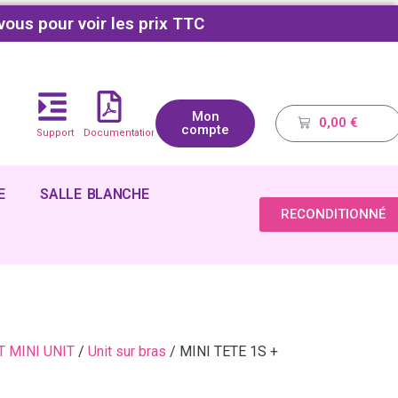
vous pour voir les prix TTC
Mon
0,00
€
compte
Support
Documentations
E
SALLE BLANCHE
RECONDITIONNÉ
T MINI UNIT
/
Unit sur bras
/ MINI TETE 1S +