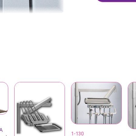
A
1-130