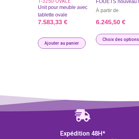
1-3250-OVALE
FOUETS nouveau 
Unit pour meuble avec
À partir de
tablette ovale
7.583,33
€
6.245,50
€
Choix des options
Ajouter au panier
Expédition 48H*