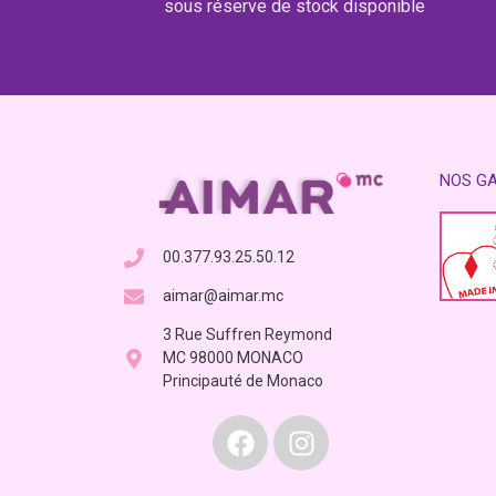
sous réserve de stock disponible
NOS G
00.377.93.25.50.12
aimar@aimar.mc
3 Rue Suffren Reymond
MC 98000 MONACO
Principauté de Monaco