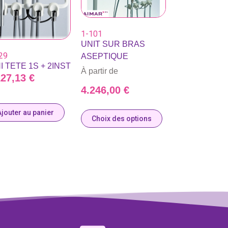
1-101
UNIT SUR BRAS
29
ASEPTIQUE
I TETE 1S + 2INST
À partir de
127,13
€
4.246,00
€
Ajouter au panier
Choix des options