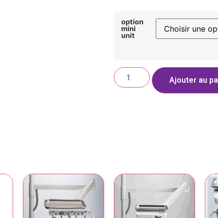
option
mini
unit
Ajouter au pa