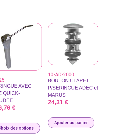
10-AD-2000
25
BOUTON CLAPET
RINGUE AVEC
P/SERINGUE ADEC et
E QUICK-
MARUS
UDEE-
24,31
€
6,76
€
Ajouter au panier
Choix des options