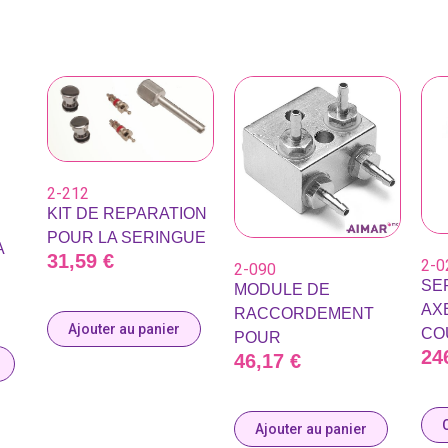
2-212
KIT DE REPARATION
POUR LA SERINGUE
A
31,59
€
2-0
2-090
SE
MODULE DE
AX
RACCORDEMENT
Ajouter au panier
CO
POUR
24
46,17
€
Ajouter au panier