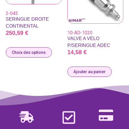
2-045
SERINGUE DROITE
CONTINENTAL
250,59
€
10-AD-1020
VALVE A VELO
P/SERINGUE ADEC
14,58
€
Choix des options
Ajouter au panier