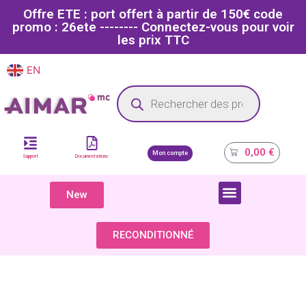
Offre ETE : port offert à partir de 150€ code
promo : 26ete -------- Connectez-vous pour voir
les prix TTC
EN
FR
Site dédié aux professionnels de la santé
0,00
€
Mon compte
Support
Documentations
New
COMPOSANTS & PIÈCES DÉTACHÉES
RECONDITIONNÉ