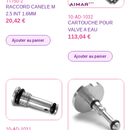
11750-2
RACCORD CANELE M
2.5 INT 1.6MM
10-AD-1032
20,42
€
CARTOUCHE POUR
VALVE A EAU
113,04
€
Ajouter au panier
Ajouter au panier
10-AD-1031