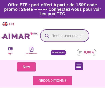
Offre ETE : port offert à partir de 150€ code
promo : 26ete -------- Connectez-vous pour voir
les prix TTC
EN
FR
Site dédié aux professionnels de la santé
0,00
€
Mon compte
Support
Documentations
New
COMPOSANTS & PIÈCES DÉTACHÉES
RECONDITIONNÉ