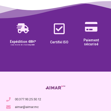
Paiement
Expédition 48H*
Certifié ISO
sécurisé
sous réserve de stock disponible
00.377.93.25.50.12
aimar@aimar.mc