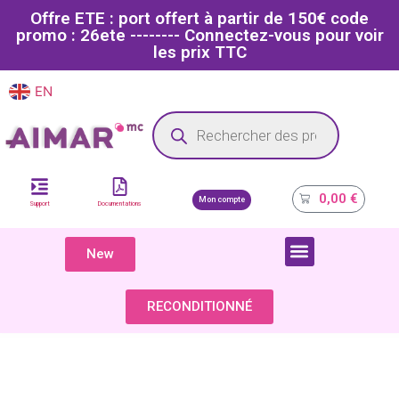
Offre ETE : port offert à partir de 150€ code
promo : 26ete -------- Connectez-vous pour voir
les prix TTC
EN
FR
Site dédié aux professionnels de la santé
0,00
€
Mon compte
Support
Documentations
New
COMPOSANTS & PIÈCES DÉTACHÉES
RECONDITIONNÉ