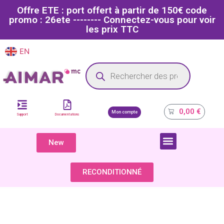
Offre ETE : port offert à partir de 150€ code
promo : 26ete -------- Connectez-vous pour voir
les prix TTC
EN
FR
Site dédié aux professionnels de la santé
0,00
€
Mon compte
Support
Documentations
New
COMPOSANTS & PIÈCES DÉTACHÉES
RECONDITIONNÉ