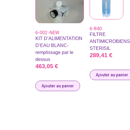
6-840
6-002-NEW
FILTRE
KIT D’ALIMENTATION
ANTIMICROBIENS 
D’EAU BLANC-
STERISIL
remplissage par le
289,41
€
dessus
463,05
€
Ajouter au panier
Ajouter au panier