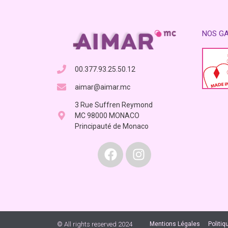
NOS G
00.377.93.25.50.12
aimar@aimar.mc
3 Rue Suffren Reymond
MC 98000 MONACO
Principauté de Monaco
© All rights reserved 2024
Mentions Légales
Politiq