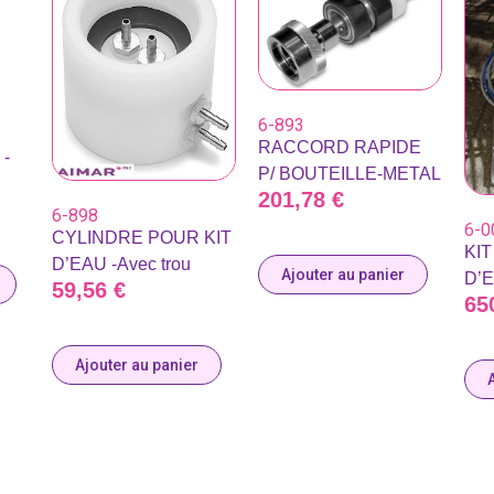
6-893
RACCORD RAPIDE
-
P/ BOUTEILLE-METAL
201,78
€
6-898
6-0
CYLINDRE POUR KIT
KIT
D’EAU -Avec trou
Ajouter au panier
D’
59,56
€
65
Ajouter au panier