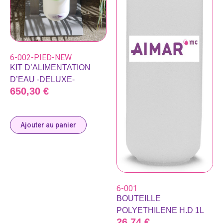
6-002-PIED-NEW
KIT D’ALIMENTATION
D’EAU -DELUXE-
650,30
€
Ajouter au panier
6-001
BOUTEILLE
POLYETHILENE H.D 1L
26,74
€