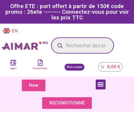
Offre ETE : port offert à partir de 150€ code
promo : 26ete -------- Connectez-vous pour voir
les prix TTC
EN
FR
Site dédié aux professionnels de la santé
0,00
€
Mon compte
Support
Documentations
New
COMPOSANTS & PIÈCES DÉTACHÉES
RECONDITIONNÉ