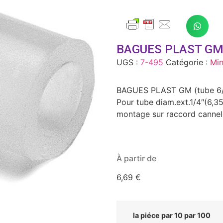
BAGUES PLAST GM 
UGS :
7-495
Catégorie :
Min
BAGUES PLAST GM (tube 6
Pour tube diam.ext.1/4″(6,
montage sur raccord cannel
À partir de
6,69
€
la piéce par 10 par 100