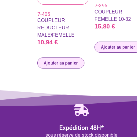
7-395
COUPLEUR
7-405
FEMELLE 10-32
COUPLEUR
15,80
€
REDUCTEUR
MALE/FEMELLE
10,94
€
Ajouter au panier
Ajouter au panier
Expédition 48H*
sous réserve de stock disponible