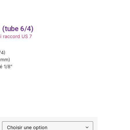
(tube 6/4)
i raccord US 7
/4)
35mm)
é 1/8″