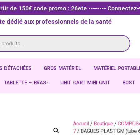
partir de 150€ code promo : 26ete -------- Connectez-
te dédié aux professionnels de la santé
S DÉTACHÉES
GROS MATÉRIEL
MATÉRIEL PORTABL
TABLETTE – BRAS-
UNIT CART MINI UNIT
BOST
Accueil
/
Boutique
/
COMPOSA
7
/ BAGUES PLAST GM (tube 6