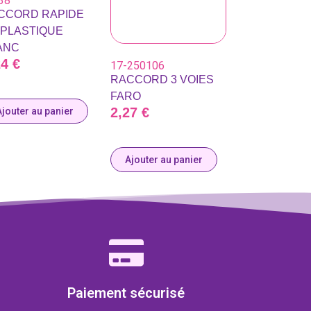
38
CCORD RAPIDE
 PLASTIQUE
ANC
24
€
17-250106
RACCORD 3 VOIES
FARO
2,27
€
Ajouter au panier
Ajouter au panier
Paiement sécurisé