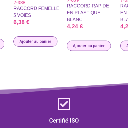
7-039
7-0
7-388
RACCORD RAPIDE
RA
RACCORD FEMELLE
EN PLASTIQUE
EN
5 VOIES
BLANC
BL
6,38
€
4,24
€
4,
Ajouter au panier
Ajouter au panier
Certifié ISO