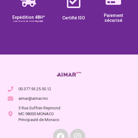
Paiement
Expédition 48H*
Certifié ISO
sécurisé
sous réserve de stock disponible
00.377.93.25.50.12
aimar@aimar.mc
3 Rue Suffren Reymond
MC 98000 MONACO
Principauté de Monaco