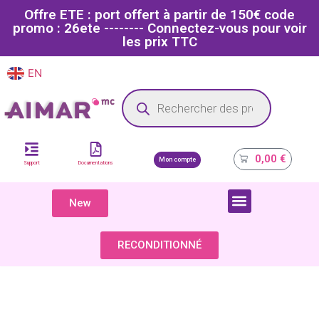
Offre ETE : port offert à partir de 150€ code
promo : 26ete -------- Connectez-vous pour voir
les prix TTC
EN
FR
Site dédié aux professionnels de la santé
0,00
€
Mon compte
Support
Documentations
New
COMPOSANTS & PIÈCES DÉTACHÉES
RECONDITIONNÉ