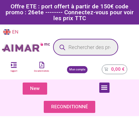
Offre ETE : port offert à partir de 150€ code
promo : 26ete -------- Connectez-vous pour voir
les prix TTC
EN
FR
Site dédié aux professionnels de la santé
0,00
€
Mon compte
Support
Documentations
New
COMPOSANTS & PIÈCES DÉTACHÉES
RECONDITIONNÉ