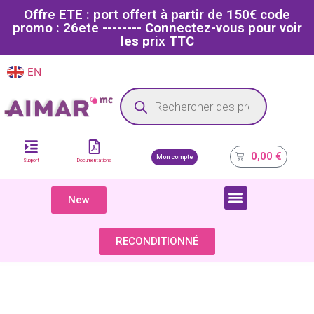
Offre ETE : port offert à partir de 150€ code
promo : 26ete -------- Connectez-vous pour voir
les prix TTC
EN
FR
Site dédié aux professionnels de la santé
0,00
€
Mon compte
Support
Documentations
New
COMPOSANTS & PIÈCES DÉTACHÉES
RECONDITIONNÉ