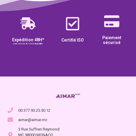
Paiement
Expédition 48H*
Certifié ISO
sécurisé
sous réserve de stock disponible
00.377.93.25.50.12
aimar@aimar.mc
3 Rue Suffren Reymond
MC 98000 MONACO