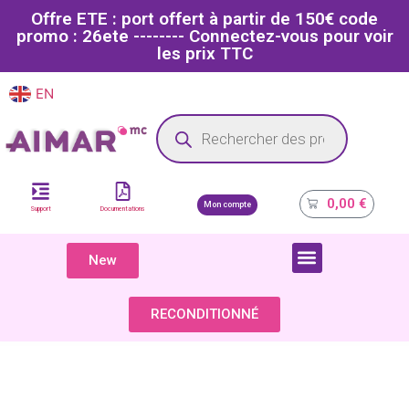
Offre ETE : port offert à partir de 150€ code
promo : 26ete -------- Connectez-vous pour voir
les prix TTC
EN
FR
Site dédié aux professionnels de la santé
0,00
€
Mon compte
Support
Documentations
New
COMPOSANTS & PIÈCES DÉTACHÉES
RECONDITIONNÉ