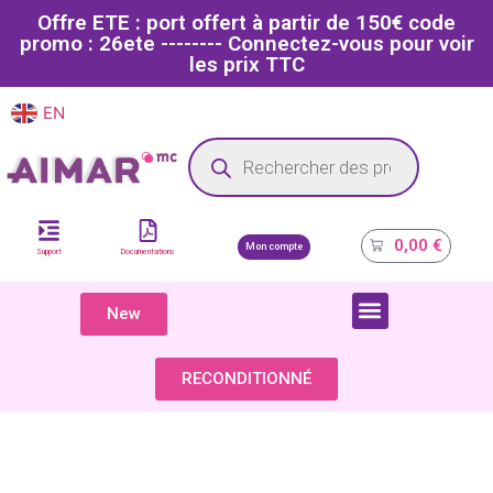
Offre ETE : port offert à partir de 150€ code
promo : 26ete -------- Connectez-vous pour voir
les prix TTC
EN
FR
Site dédié aux professionnels de la santé
0,00
€
Mon compte
Support
Documentations
New
COMPOSANTS & PIÈCES DÉTACHÉES
RECONDITIONNÉ