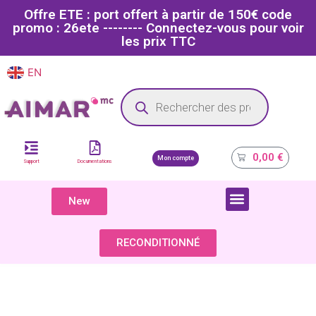
Offre ETE : port offert à partir de 150€ code
promo : 26ete -------- Connectez-vous pour voir
les prix TTC
EN
FR
Site dédié aux professionnels de la santé
0,00
€
Mon compte
Support
Documentations
New
COMPOSANTS & PIÈCES DÉTACHÉES
RECONDITIONNÉ