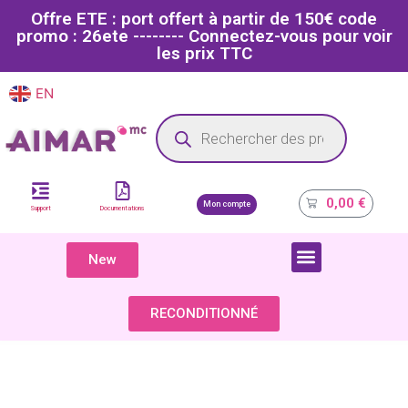
Offre ETE : port offert à partir de 150€ code
promo : 26ete -------- Connectez-vous pour voir
les prix TTC
EN
FR
Site dédié aux professionnels de la santé
0,00
€
Mon compte
Support
Documentations
New
COMPOSANTS & PIÈCES DÉTACHÉES
RECONDITIONNÉ