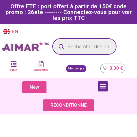
Offre ETE : port offert à partir de 150€ code
promo : 26ete -------- Connectez-vous pour voir
les prix TTC
EN
FR
Site dédié aux professionnels de la santé
0,00
€
Mon compte
Support
Documentations
New
COMPOSANTS & PIÈCES DÉTACHÉES
RECONDITIONNÉ