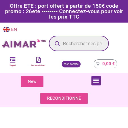
Offre ETE : port offert à partir de 150€ code
promo : 26ete -------- Connectez-vous pour voir
les prix TTC
EN
FR
Site dédié aux professionnels de la santé
0,00
€
Mon compte
Support
Documentations
New
COMPOSANTS & PIÈCES DÉTACHÉES
RECONDITIONNÉ