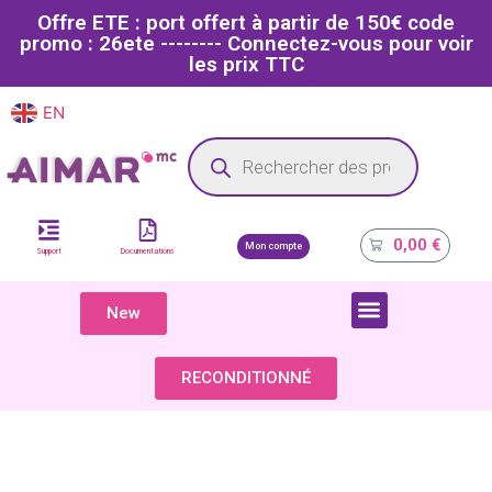
Offre ETE : port offert à partir de 150€ code
promo : 26ete -------- Connectez-vous pour voir
les prix TTC
EN
FR
Site dédié aux professionnels de la santé
0,00
€
Mon compte
Support
Documentations
New
COMPOSANTS & PIÈCES DÉTACHÉES
RECONDITIONNÉ