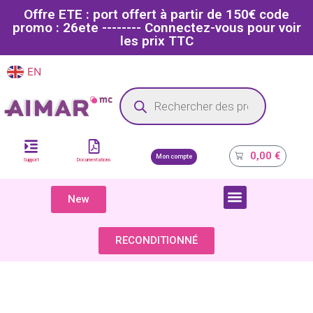
Offre ETE : port offert à partir de 150€ code
promo : 26ete -------- Connectez-vous pour voir
les prix TTC
EN
FR
Site dédié aux professionnels de la santé
0,00
€
Mon compte
Support
Documentations
New
COMPOSANTS & PIÈCES DÉTACHÉES
RECONDITIONNÉ