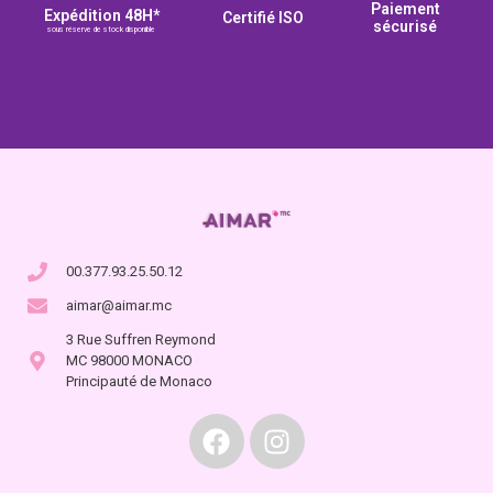
Paiement
Expédition 48H*
Certifié ISO
sécurisé
sous réserve de stock disponible
00.377.93.25.50.12
aimar@aimar.mc
3 Rue Suffren Reymond
MC 98000 MONACO
Principauté de Monaco