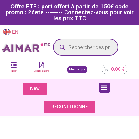
Offre ETE : port offert à partir de 150€ code
promo : 26ete -------- Connectez-vous pour voir
les prix TTC
EN
FR
Site dédié aux professionnels de la santé
0,00
€
Mon compte
Support
Documentations
New
COMPOSANTS & PIÈCES DÉTACHÉES
RECONDITIONNÉ