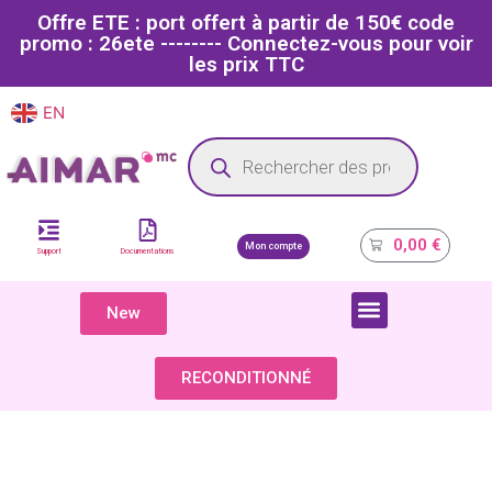
Offre ETE : port offert à partir de 150€ code
promo : 26ete -------- Connectez-vous pour voir
les prix TTC
EN
FR
Site dédié aux professionnels de la santé
0,00
€
Mon compte
Support
Documentations
New
COMPOSANTS & PIÈCES DÉTACHÉES
RECONDITIONNÉ