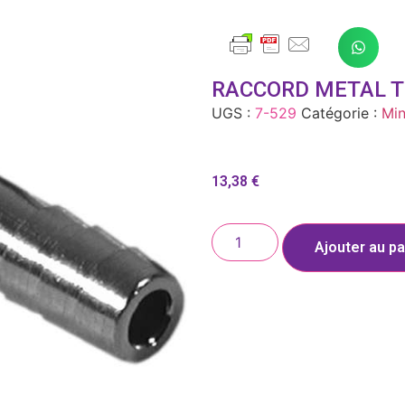
RACCORD METAL T 1
UGS :
7-529
Catégorie :
Min
13,38
€
Ajouter au pa