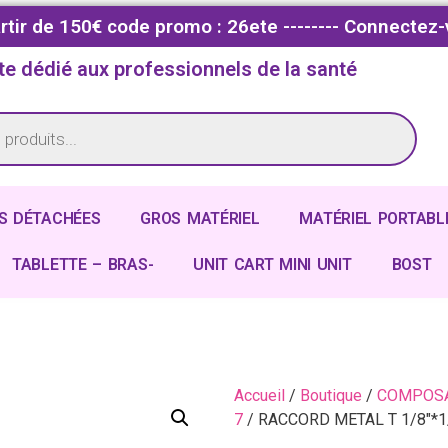
partir de 150€ code promo : 26ete -------- Connectez-
te dédié aux professionnels de la santé
S DÉTACHÉES
GROS MATÉRIEL
MATÉRIEL PORTABL
TABLETTE – BRAS-
UNIT CART MINI UNIT
BOST
Accueil
/
Boutique
/
COMPOSA
7
/ RACCORD METAL T 1/8″*1