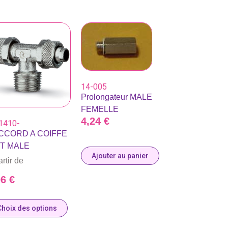
14-005
Prolongateur MALE
FEMELLE
4,24
€
1410-
CCORD A COIFFE
 T MALE
Ajouter au panier
rtir de
96
€
Choix des options