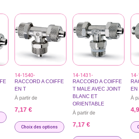
14-1540-
14-1431-
14-
FE
RACCORD A COIFFE
RACCORD A COIFFE
RA
EN T
T MALE AVEC JOINT
EN
BLANC ET
À partir de
À pa
ORIENTABLE
7,17
€
4,
À partir de
7,17
€
Choix des options