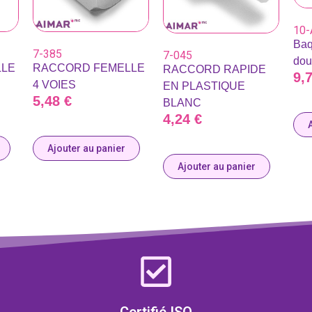
10-
Baq
7-385
7-045
dou
LLE
RACCORD FEMELLE
RACCORD RAPIDE
9,
4 VOIES
EN PLASTIQUE
5,48
€
BLANC
4,24
€
Ajouter au panier
Ajouter au panier