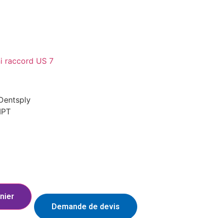
i raccord US 7
 Dentsply
MPT
nier
Demande de devis