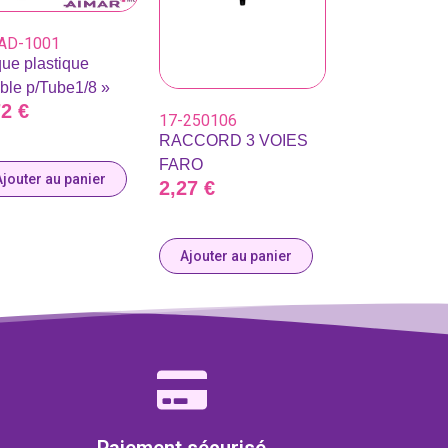
AD-1001
ue plastique
ble p/Tube1/8 »
72
€
17-250106
RACCORD 3 VOIES
FARO
Ajouter au panier
2,27
€
Ajouter au panier