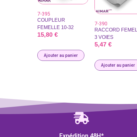
7-395
COUPLEUR
7-390
FEMELLE 10-32
RACCORD FEME
15,80
€
3 VOIES
5,47
€
Ajouter au panier
Ajouter au panier
Expédition 48H*