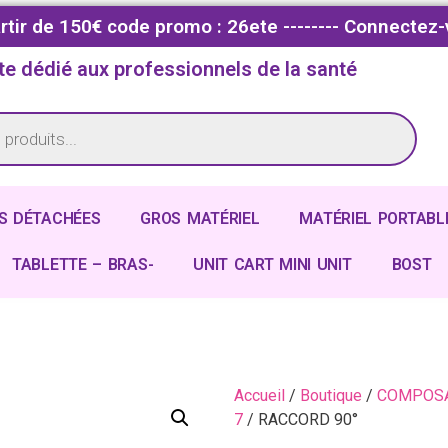
partir de 150€ code promo : 26ete -------- Connectez-
te dédié aux professionnels de la santé
S DÉTACHÉES
GROS MATÉRIEL
MATÉRIEL PORTABL
TABLETTE – BRAS-
UNIT CART MINI UNIT
BOST
Accueil
/
Boutique
/
COMPOSA
7
/ RACCORD 90°