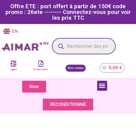
Offre ETE : port offert à partir de 150€ code
promo : 26ete -------- Connectez-vous pour voir
les prix TTC
EN
FR
Site dédié aux professionnels de la santé
0,00
€
Mon compte
Support
Documentations
New
COMPOSANTS & PIÈCES DÉTACHÉES
RECONDITIONNÉ