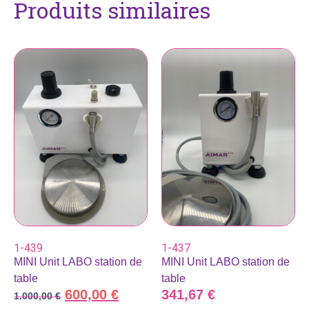
Produits similaires
1-439
1-437
MINI Unit LABO station de
MINI Unit LABO station de
table
table
600,00
€
341,67
€
1.000,00
€