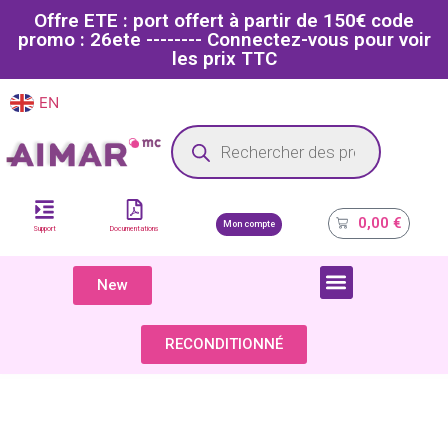
Offre ETE : port offert à partir de 150€ code
promo : 26ete -------- Connectez-vous pour voir
les prix TTC
EN
FR
Site dédié aux professionnels de la santé
0,00
€
Mon compte
Support
Documentations
New
COMPOSANTS & PIÈCES DÉTACHÉES
RECONDITIONNÉ