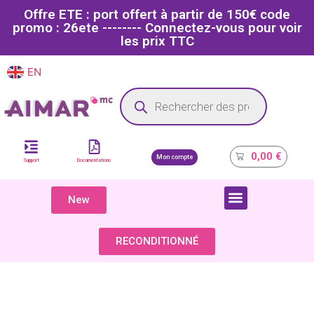
Offre ETE : port offert à partir de 150€ code
promo : 26ete -------- Connectez-vous pour voir
les prix TTC
EN
FR
Site dédié aux professionnels de la santé
0,00
€
Mon compte
Support
Documentations
New
COMPOSANTS & PIÈCES DÉTACHÉES
RECONDITIONNÉ