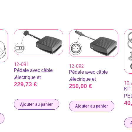
12-091
12-092
Pédale avec câble
Pédale avec câble
‚électrique et
‚électrique et
10-
229,73
€
250,00
€
KI
PE
40
Ajouter au panier
Ajouter au panier