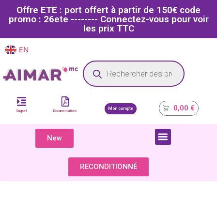
Offre ETE : port offert à partir de 150€ code
promo : 26ete -------- Connectez-vous pour voir
les prix TTC
EN
FR
Site dédié aux professionnels de la santé
0,00
€
Mon compte
Support
Documentations
New
COMPOSANTS & PIÈCES DÉTACHÉES
RECONDITIONNÉ