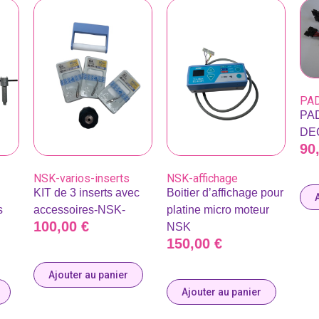
PAD
PA
DEC
90
NSK-varios-inserts
NSK-affichage
KIT de 3 inserts avec
Boitier d’affichage pour
s
accessoires-NSK-
platine micro moteur
100,00
€
NSK
150,00
€
Ajouter au panier
Ajouter au panier