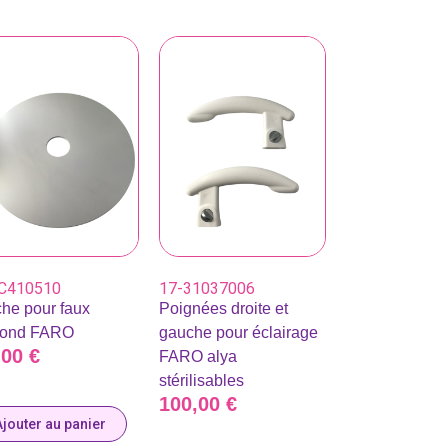
C410510
17-31037006
he pour faux
Poignées droite et
fond FARO
gauche pour éclairage
,00
€
FARO alya
stérilisables
100,00
€
Ajouter au panier