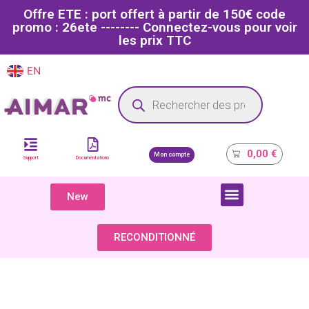
Offre ETE : port offert à partir de 150€ code
promo : 26ete -------- Connectez-vous pour voir
les prix TTC
EN
FR
Site dédié aux professionnels de la santé
0,00
€
Mon compte
Support
Documentations
New
COMPOSANTS & PIÈCES DÉTACHÉES
RECONDITIONNÉ